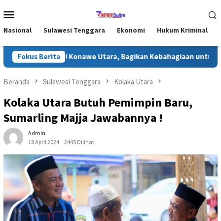
Loncat
Menu
ke
Mobile
konten
Nasional
Sulawesi Tenggara
Ekonomi
Hukum Kriminal
ri Ramadhan di Konawe Utara, Bagikan Kebahagiaan untuk Masyar
Fokus Berita
Beranda
Sulawesi Tenggara
Kolaka Utara
Kolaka Utara Butuh Pemimpin Baru,
Sumarling Majja Jawabannya !
Admin
18 April 2024
2445 Dilihat