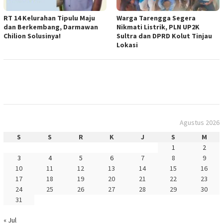
RT 14 Kelurahan Tipulu Maju
Warga Tarengga Segera
dan Berkembang, Darmawan
Nikmati Listrik, PLN UP2K
Chilion Solusinya!
Sultra dan DPRD Kolut Tinjau
Lokasi
Agustus 2026
S
S
R
K
J
S
M
1
2
3
4
5
6
7
8
9
10
11
12
13
14
15
16
17
18
19
20
21
22
23
24
25
26
27
28
29
30
31
« Jul