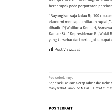
berdampak pada perputaran perekon
“Bayangkan saja kalau Rp 100 ribu se
ekonomi mencapai miliaran rupiah,”u
dihadiri Pj Walikota Kendari, Asma
Kantor Staf Kepresidenan RI, Wakil 
yang tersebar dari berbagai kabupate
Post Views:
526
Navigasi
Pos sebelumnya
Kapolsek Lasusua Serap Aduan dan Keluh
pos
Masyarakat Lambuno Melalui Jum’at Curha
POS TERKAIT