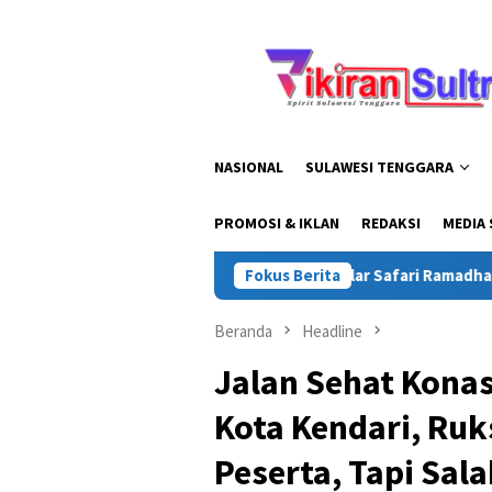
Loncat
ke
konten
NASIONAL
SULAWESI TENGGARA
PROMOSI & IKLAN
REDAKSI
MEDIA 
Kapolda Sultra Gelar Safari Ramadhan di Konawe Utar
Fokus Berita
Beranda
Headline
Jalan Sehat Konas
Kota Kendari, Ru
Peserta, Tapi Sal