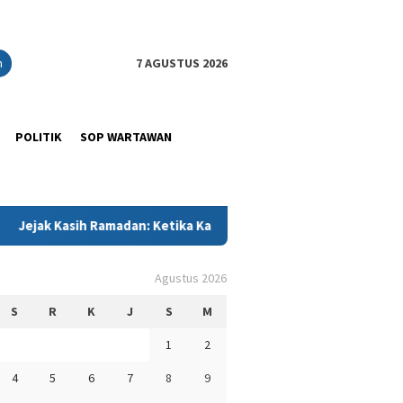
n
7 AGUSTUS 2026
POLITIK
SOP WARTAWAN
madan: Ketika Kadin Sultra Memeluk Anak-Anak Panti dengan Cint
Agustus 2026
S
R
K
J
S
M
1
2
4
5
6
7
8
9