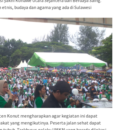
isi yakni Konawe Utara Sejahtera dan Berdaya Saing.
etnis, budaya dan agama yang ada di Sulawesi
aten Konut mengharapkan agar kegiatan ini dapat
at yang mengikutinya. Peserta jalan sehat dapat
 tubuh. Terkhusus pelaku UMKM yang berada dilokasi