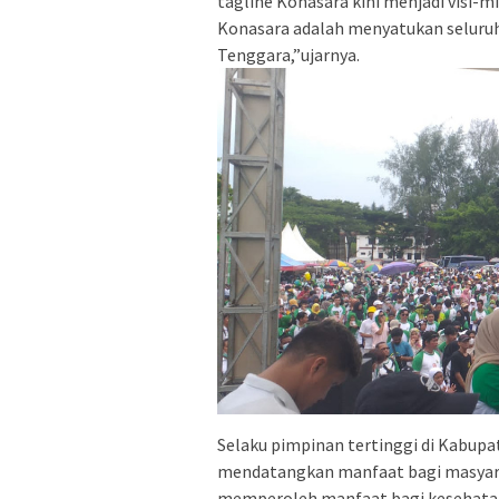
tagline Konasara kini menjadi visi-m
Konasara adalah menyatukan seluruh 
Tenggara,”ujarnya.
Selaku pimpinan tertinggi di Kabup
mendatangkan manfaat bagi masyarak
memperoleh manfaat bagi kesehatan