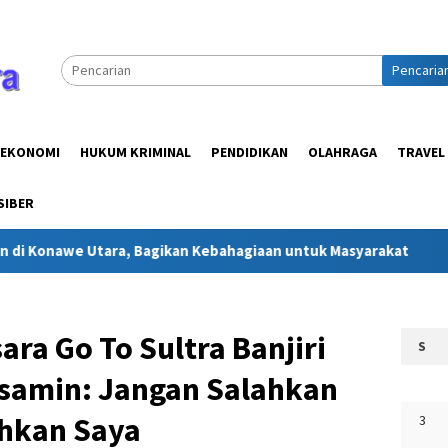
Pencaria
EKONOMI
HUKUM KRIMINAL
PENDIDIKAN
OLAHRAGA
TRAVEL
SIBER
a, Bagikan Kebahagiaan untuk Masyarakat
Jejak Kasih Ra
ara Go To Sultra Banjiri
S
ksamin: Jangan Salahkan
ahkan Saya
3