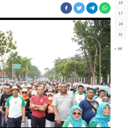
10
17
24
31
« Jul