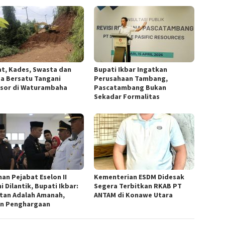
t, Kades, Swasta dan
Bupati Ikbar Ingatkan
a Bersatu Tangani
Perusahaan Tambang,
sor di Waturambaha
Pascatambang Bukan
Sekadar Formalitas
han Pejabat Eselon II
Kementerian ESDM Didesak
 Dilantik, Bupati Ikbar:
Segera Terbitkan RKAB PT
tan Adalah Amanah,
ANTAM di Konawe Utara
n Penghargaan