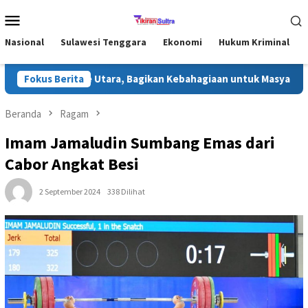
Loncat
Menu
ke
Mobile
konten
Nasional
Sulawesi Tenggara
Ekonomi
Hukum Kriminal
han di Konawe Utara, Bagikan Kebahagiaan untuk Masyarakat
Fokus Berita
Beranda
Ragam
Imam Jamaludin Sumbang Emas dari
Cabor Angkat Besi
2 September 2024
338 Dilihat