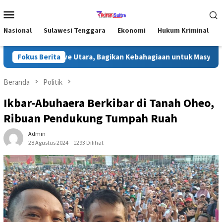
Loncat
Menu
ke
Mobile
konten
Nasional
Sulawesi Tenggara
Ekonomi
Hukum Kriminal
han di Konawe Utara, Bagikan Kebahagiaan untuk Masyarakat
Fokus Berita
Beranda
Politik
Ikbar-Abuhaera Berkibar di Tanah Oheo,
Ribuan Pendukung Tumpah Ruah
Admin
28 Agustus 2024
1293 Dilihat