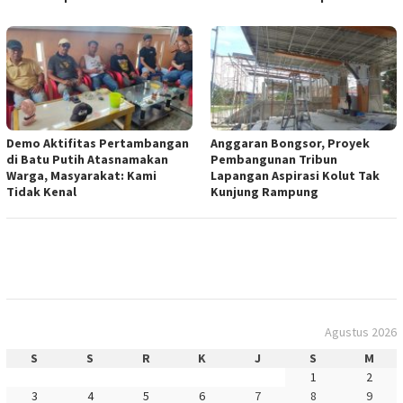
Demo Aktifitas Pertambangan
Anggaran Bongsor, Proyek
di Batu Putih Atasnamakan
Pembangunan Tribun
Warga, Masyarakat: Kami
Lapangan Aspirasi Kolut Tak
Tidak Kenal
Kunjung Rampung
Agustus 2026
S
S
R
K
J
S
M
1
2
3
4
5
6
7
8
9