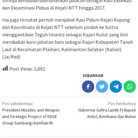
Dirinya kemudian diamanahkan jabatan sebagai Kasi Eksekusi
dan Eksaminasi Pidsus di Kejati NTT hingga 2017.
Ina juga tercatat pernah menjabat Kasi Pidum Kejari Kupang
dan Koordinato di Kejati NTT sebelum pindah ke Sultra
menggantikan Teguh Imanto sebagai Kajari Kolut yang kini
menduduki kursi jabatan baru sebagai Kajari Kabupaten Tanah
Laut di Kecamatan Plaihari, Kalimantan Selatan (Kalsel).
(Je/Red)
Post Views:
1,692
SEBARKAN
Navigasi
Pos sebelumnya
Pos berikutnya
President Missiles and Weapon
Gubernur Sultra Lantik Pj Bupati
pos
and Strategic Project of EDGE
Kolut, Bombana dan Buton
Group Sambangi Kemhan RI