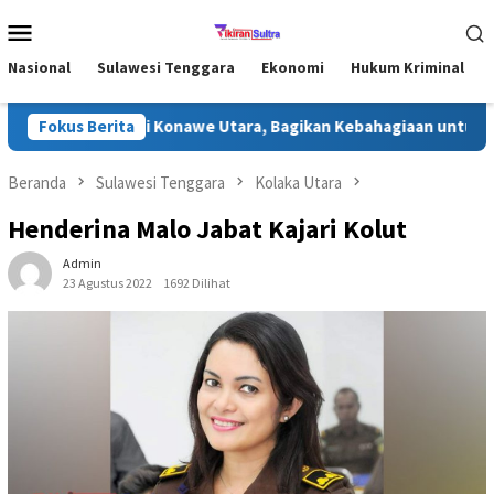
Loncat
Menu
ke
Mobile
konten
Nasional
Sulawesi Tenggara
Ekonomi
Hukum Kriminal
ari Ramadhan di Konawe Utara, Bagikan Kebahagiaan untuk Masya
Fokus Berita
Beranda
Sulawesi Tenggara
Kolaka Utara
Henderina Malo Jabat Kajari Kolut
Admin
23 Agustus 2022
1692 Dilihat