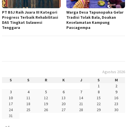
PT BSJ Raih Juara III Kategori
Warga Desa Tapunopaka Gelar
Progress Terbaik Rehabilitasi
Tradisi Tolak Bala, Doakan
DAS Tingkat Sulawesi
Keselamatan Kampung
Tenggara
Pascagempa
Agustus 2026
S
S
R
K
J
S
M
1
2
3
4
5
6
7
8
9
10
11
12
13
14
15
16
17
18
19
20
21
22
23
24
25
26
27
28
29
30
31