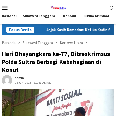
Loncat
Menu
ke
Mobile
konten
Nasional
Sulawesi Tenggara
Ekonomi
Hukum Kriminal
Masyarakat
Fokus Berita
Jejak Kasih Ramadan: Ketika Kadin Sultra Me
Beranda
Sulawesi Tenggara
Konawe Utara
Hari Bhayangkara ke-77, Ditreskrimsus
Polda Sultra Berbagi Kebahagiaan di
Konut
Admin
28 Juni 2023
21067 Dilihat