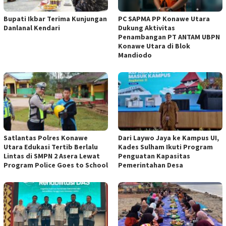
Bupati Ikbar Terima Kunjungan
PC SAPMA PP Konawe Utara
Danlanal Kendari
Dukung Aktivitas
Penambangan PT ANTAM UBPN
Konawe Utara di Blok
Mandiodo
Satlantas Polres Konawe
Dari Laywo Jaya ke Kampus UI,
Utara Edukasi Tertib Berlalu
Kades Sulham Ikuti Program
Lintas di SMPN 2 Asera Lewat
Penguatan Kapasitas
Program Police Goes to School
Pemerintahan Desa