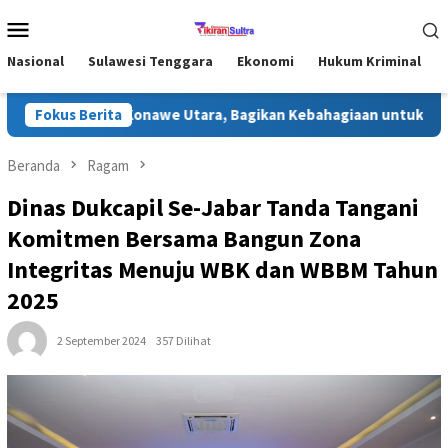
Loncat
Menu
ke
Mobile
konten
Nasional
Sulawesi Tenggara
Ekonomi
Hukum Kriminal
 Ramadhan di Konawe Utara, Bagikan Kebahagiaan untuk Masyarak
Fokus Berita
Beranda
Ragam
Dinas Dukcapil Se-Jabar Tanda Tangani
Komitmen Bersama Bangun Zona
Integritas Menuju WBK dan WBBM Tahun
2025
2 September 2024
357 Dilihat