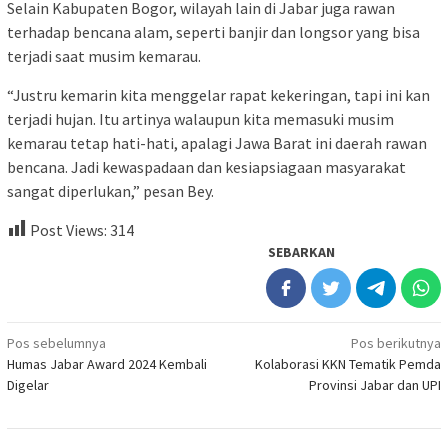
Selain Kabupaten Bogor, wilayah lain di Jabar juga rawan
terhadap bencana alam, seperti banjir dan longsor yang bisa
terjadi saat musim kemarau.
“Justru kemarin kita menggelar rapat kekeringan, tapi ini kan
terjadi hujan. Itu artinya walaupun kita memasuki musim
kemarau tetap hati-hati, apalagi Jawa Barat ini daerah rawan
bencana. Jadi kewaspadaan dan kesiapsiagaan masyarakat
sangat diperlukan,” pesan Bey.
Post Views:
314
SEBARKAN
Navigasi
Pos sebelumnya
Pos berikutnya
Humas Jabar Award 2024 Kembali
Kolaborasi KKN Tematik Pemda
pos
Digelar
Provinsi Jabar dan UPI