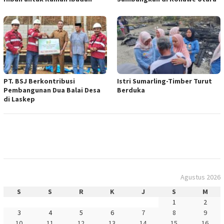
PT. BSJ Berkontribusi
Istri Sumarling-Timber Turut
Pembangunan Dua Balai Desa
Berduka
di Laskep
Agustus 2026
S
S
R
K
J
S
M
1
2
3
4
5
6
7
8
9
10
11
12
13
14
15
16