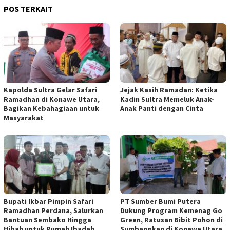
POS TERKAIT
Kapolda Sultra Gelar Safari
Jejak Kasih Ramadan: Ketika
Ramadhan di Konawe Utara,
Kadin Sultra Memeluk Anak-
Bagikan Kebahagiaan untuk
Anak Panti dengan Cinta
Masyarakat
Bupati Ikbar Pimpin Safari
PT Sumber Bumi Putera
Ramadhan Perdana, Salurkan
Dukung Program Kemenag Go
Bantuan Sembako Hingga
Green, Ratusan Bibit Pohon di
Hibah untuk Rumah Ibadah
Sumbangkan di Konawe Utara