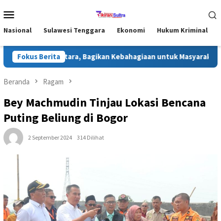
Loncat
Menu
ke
Mobile
konten
Nasional
Sulawesi Tenggara
Ekonomi
Hukum Kriminal
 di Konawe Utara, Bagikan Kebahagiaan untuk Masyarakat
Fokus Berita
Beranda
Ragam
Bey Machmudin Tinjau Lokasi Bencana
Puting Beliung di Bogor
2 September 2024
314 Dilihat