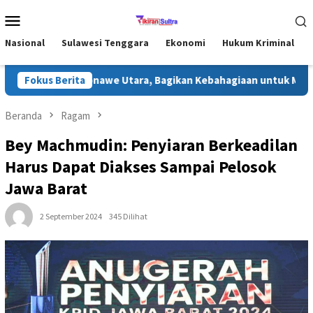
Loncat
Menu
ke
Mobile
konten
Nasional
Sulawesi Tenggara
Ekonomi
Hukum Kriminal
Ramadhan di Konawe Utara, Bagikan Kebahagiaan untuk Masyaraka
Fokus Berita
Beranda
Ragam
Bey Machmudin: Penyiaran Berkeadilan
Harus Dapat Diakses Sampai Pelosok
Jawa Barat
2 September 2024
345 Dilihat