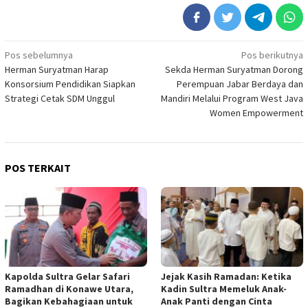
Navigasi
Pos sebelumnya
Pos berikutnya
Herman Suryatman Harap
Sekda Herman Suryatman Dorong
pos
Konsorsium Pendidikan Siapkan
Perempuan Jabar Berdaya dan
Strategi Cetak SDM Unggul
Mandiri Melalui Program West Java
Women Empowerment
POS TERKAIT
Kapolda Sultra Gelar Safari
Jejak Kasih Ramadan: Ketika
Ramadhan di Konawe Utara,
Kadin Sultra Memeluk Anak-
Bagikan Kebahagiaan untuk
Anak Panti dengan Cinta