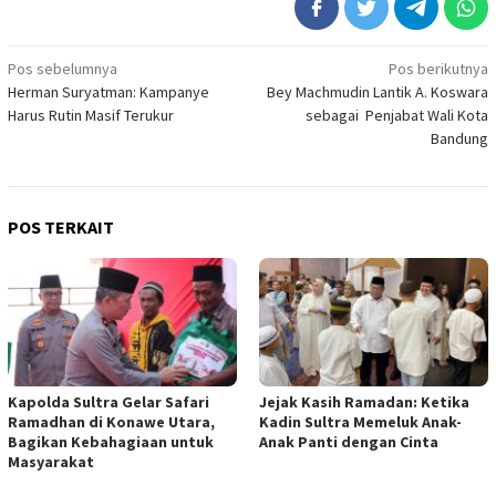
Navigasi
Pos sebelumnya
Pos berikutnya
Herman Suryatman: Kampanye
Bey Machmudin Lantik A. Koswara
pos
Harus Rutin Masif Terukur
sebagai Penjabat Wali Kota
Bandung
POS TERKAIT
Kapolda Sultra Gelar Safari
Jejak Kasih Ramadan: Ketika
Ramadhan di Konawe Utara,
Kadin Sultra Memeluk Anak-
Bagikan Kebahagiaan untuk
Anak Panti dengan Cinta
Masyarakat