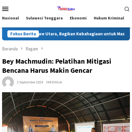
Loncat
Menu
ke
Mobile
konten
Nasional
Sulawesi Tenggara
Ekonomi
Hukum Kriminal
dhan di Konawe Utara, Bagikan Kebahagiaan untuk Masyarakat
Fokus Berita
Beranda
Ragam
Bey Machmudin: Pelatihan Mitigasi
Bencana Harus Makin Gencar
2 September 2024
344 Dilihat