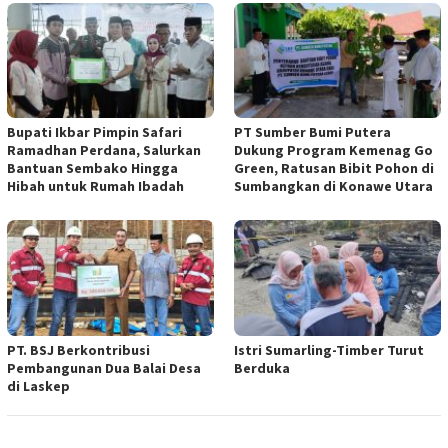
Bupati Ikbar Pimpin Safari
PT Sumber Bumi Putera
Ramadhan Perdana, Salurkan
Dukung Program Kemenag Go
Bantuan Sembako Hingga
Green, Ratusan Bibit Pohon di
Hibah untuk Rumah Ibadah
Sumbangkan di Konawe Utara
PT. BSJ Berkontribusi
Istri Sumarling-Timber Turut
Pembangunan Dua Balai Desa
Berduka
di Laskep