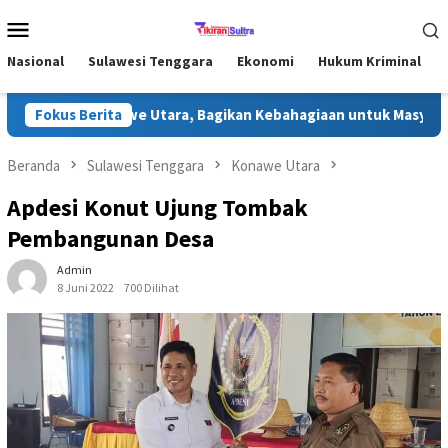
Loncat
Menu
ke
Mobile
konten
Nasional
Sulawesi Tenggara
Ekonomi
Hukum Kriminal
dhan di Konawe Utara, Bagikan Kebahagiaan untuk Masyarakat
Fokus Berita
Beranda
Sulawesi Tenggara
Konawe Utara
Apdesi Konut Ujung Tombak
Pembangunan Desa
Admin
8 Juni 2022
700 Dilihat