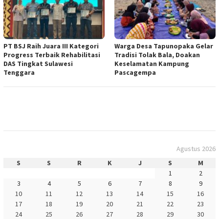
PT BSJ Raih Juara III Kategori
Warga Desa Tapunopaka Gelar
Progress Terbaik Rehabilitasi
Tradisi Tolak Bala, Doakan
DAS Tingkat Sulawesi
Keselamatan Kampung
Tenggara
Pascagempa
Agustus 2026
S
S
R
K
J
S
M
1
2
3
4
5
6
7
8
9
10
11
12
13
14
15
16
17
18
19
20
21
22
23
24
25
26
27
28
29
30