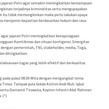
da jajaran Polri agar semakin meningkatkan kemampuan
ngkinan terjadinya kriminalitas serta mengupayakan
al itu tidak memungkinkan maka perlu lakukan upaya
na menjamin kepastian berdasarkan hukum dan rasa
i agar jajaran Polri meningkatkan kesiapsiagaan
ngguan Kamtibmas dan situasi kontigensi. Sinergitas
n dengan pemerintah, TNI, stakeholder, media, Toga,
dan ditingkatkan.
laksanaan tugas yang lebih efektif dan berkualitas
ng pada pukul 08.00 Wita dengan mengangkat tema
 Timur. Tampak pula Sekda Koltim Andi Muh. Iqbal
 serta Danramil Tirawuta, Kapten Infantri Abd. Rahman
 (*)