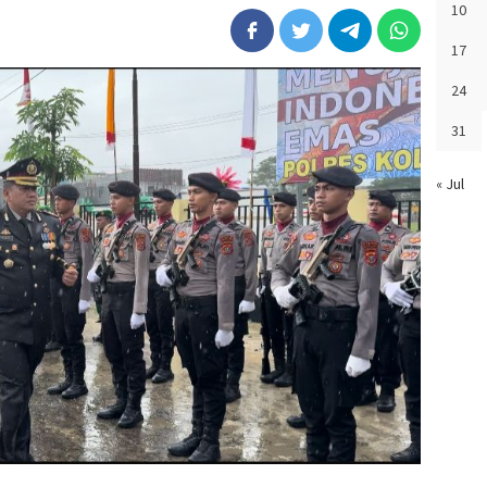
10
17
24
31
« Jul