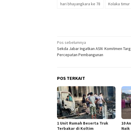
hari bhayangkara ke 78
Kolaka timur
Navigasi
Pos sebelumnya
Sekda Jabar Ingatkan ASN Komitmen Targ
pos
Percepatan Pembangunan
POS TERKAIT
1 Unit Rumah Beserta Truk
10 A
Terbakar di Koltim
Naik