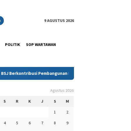
n
9 AGUSTUS 2026
POLITIK
SOP WARTAWAN
ribusi Pembangunan Dua Balai Desa di Laskep
Agustus 2026
S
R
K
J
S
M
1
2
4
5
6
7
8
9