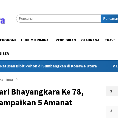
Pencaria
EKONOMI
HUKUM KRIMINAL
PENDIDIKAN
OLAHRAGA
TRAVEL
SIBER
t Pohon di Sumbangkan di Konawe Utara
PT. BSJ Berkont
ka Timur
ari Bhayangkara Ke 78,
S
Sampaikan 5 Amanat
3