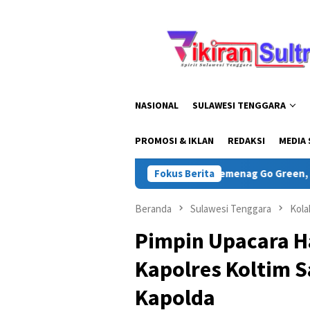
Loncat
ke
konten
NASIONAL
SULAWESI TENGGARA
PROMOSI & IKLAN
REDAKSI
MEDIA 
 Bumi Putera Dukung Program Kemenag Go Green, Ratusan Bibi
Fokus Berita
Beranda
Sulawesi Tenggara
Kola
Pimpin Upacara H
Kapolres Koltim 
Kapolda