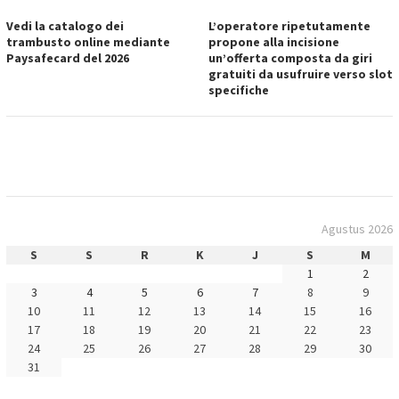
Vedi la catalogo dei
L’operatore ripetutamente
trambusto online mediante
propone alla incisione
Paysafecard del 2026
un’offerta composta da giri
gratuiti da usufruire verso slot
specifiche
Agustus 2026
S
S
R
K
J
S
M
1
2
3
4
5
6
7
8
9
10
11
12
13
14
15
16
17
18
19
20
21
22
23
24
25
26
27
28
29
30
31