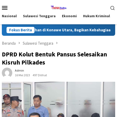
Loncat
Menu
ke
Mobile
konten
Nasional
Sulawesi Tenggara
Ekonomi
Hukum Kriminal
ar Safari Ramadhan di Konawe Utara, Bagikan Kebahagiaan untu
Fokus Berita
Beranda
Sulawesi Tenggara
DPRD Kolut Bentuk Pansus Selesaikan
Kisruh Pilkades
Admin
16 Mei 2023
497 Dilihat