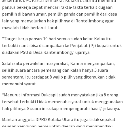
Sekertaris DPC Partai Demokrat Kolaka Utara itu meminta
pansus bekerja cepat mencari fakta-fakta terkait dugaan
pemilih di bawah umur, pemilih ganda dan pemilih dari desa
lain yang menyalurkan hak pilihnya di Rantelimbong agar
masalah tidak berlarut-larut.
“Target kerja pansus 10 hari semua sudah kelar. Kalau itu
terbukti nanti bisa disampaikan ke Penjabat (Pj) bupati untuk
diadakan PSU di Desa Rantelimbong,” ujarnya.
Salah satu perwakilan masyarakat, Kanna menyampaikan,
selisih suara antara pemenang dan kalah hanya 5 suara
sementara, itu terdapat 8 wajib pilih yang ditemukan tidak
memenuhi syarat.
“Menurut informasi Dukcapil sudah menyatakan jika 8 orang
tersebut terbukti tidak memenuhi syarat untuk menggunakan
hak pilihnya. 8 suara ini cukup mempengaruhi hasil,” jelasnya.
Mantan anggota DPRD Kolaka Utara itu juga tidak sepakat
dengan keinginan pemerintah daerah yang menghendaki