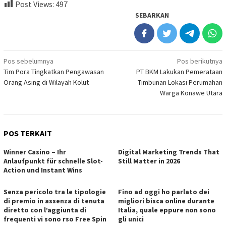
Post Views:
497
SEBARKAN
Navigasi
Pos sebelumnya
Pos berikutnya
Tim Pora Tingkatkan Pengawasan
PT BKM Lakukan Pemerataan
pos
Orang Asing di Wilayah Kolut
Timbunan Lokasi Perumahan
Warga Konawe Utara
POS TERKAIT
Winner Casino – Ihr
Digital Marketing Trends That
Anlaufpunkt für schnelle Slot-
Still Matter in 2026
Action und Instant Wins
Senza pericolo tra le tipologie
Fino ad oggi ho parlato dei
di premio in assenza di tenuta
migliori bisca online durante
diretto con l’aggiunta di
Italia, quale eppure non sono
frequenti vi sono rso Free Spin
gli unici